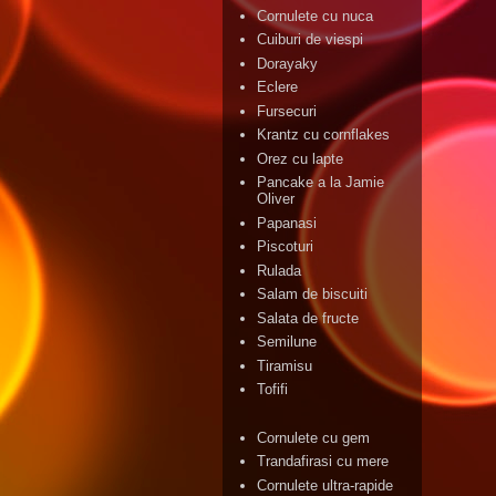
Cornulete cu nuca
Cuiburi de viespi
Dorayaky
Eclere
Fursecuri
Krantz cu cornflakes
Orez cu lapte
Pancake a la Jamie
Oliver
Papanasi
Piscoturi
Rulada
Salam de biscuiti
Salata de fructe
Semilune
Tiramisu
Tofifi
Cornulete cu gem
Trandafirasi cu mere
Cornulete ultra-rapide