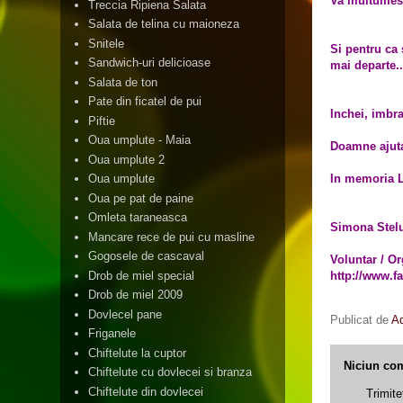
Va multumesc 
Treccia Ripiena Salata
Salata de telina cu maioneza
Snitele
Si pentru ca 
Sandwich-uri delicioase
mai
departe..
Salata de ton
Pate din ficatel de pui
Inchei, imbra
Piftie
Oua umplute - Maia
Doamne ajut
Oua umplute 2
In memoria Lo
Oua umplute
Oua pe pat de paine
Omleta taraneasca
Simona Stel
Mancare rece de pui cu masline
Gogosele de cascaval
Voluntar / O
Drob de miel special
http://www.f
Drob de miel 2009
Dovlecel pane
Publicat de
A
Friganele
Chiftelute la cuptor
Niciun com
Chiftelute cu dovlecei si branza
Chiftelute din dovlecei
Trimite