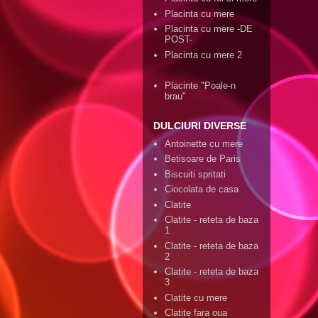
Placinta cu mere
Placinta cu mere -DE
POST-
Placinta cu mere 2
Placinte "Poale-n
brau"
DULCIURI DIVERSE
Antoinette cu mere
Betisoare de Paris
Biscuiti spritati
Ciocolata de casa
Clatite
Clatite - reteta de baza
1
Clatite - reteta de baza
2
Clatite - reteta de baza
3
Clatite cu mere
Clatite fara oua