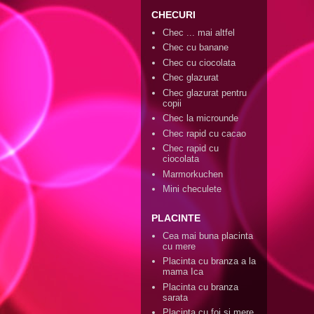
CHECURI
Chec ... mai altfel
Chec cu banane
Chec cu ciocolata
Chec glazurat
Chec glazurat pentru
copii
Chec la microunde
Chec rapid cu cacao
Chec rapid cu
ciocolata
Marmorkuchen
Mini checulete
PLACINTE
Cea mai buna placinta
cu mere
Placinta cu branza a la
mama Ica
Placinta cu branza
sarata
Placinta cu foi si mere