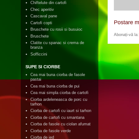
Chiftelute din cartofi
Chec aperitiv
Cascaval pane
Postare m
Cartofi copti
Bruschete cu rosii si busuioc
Abonați-vă la
Bruschete
Clatite cu spanac si crema de
branza
Sofficcini
SUPE SI CIORBE
Cea mai buna ciorba de fasole
pastai
Cea mai buna ciorba de pui
Cea mai simpla ciorba de cartofi
Ciorba ardeleneasca de porc cu
tarhon
Ciorba de cartofi cu iaurt si tarhon
Ciorba de cartofi cu smantana
Ciorba de fasole cu ciolan afumat
Ciorba de fasole verde
Ciorba de ied