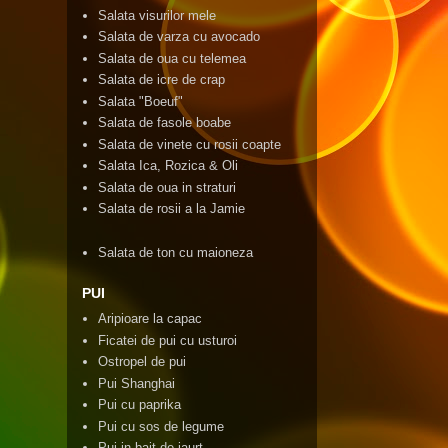
Salata visurilor mele
Salata de varza cu avocado
Salata de oua cu telemea
Salata de icre de crap
Salata "Boeuf"
Salata de fasole boabe
Salata de vinete cu rosii coapte
Salata Ica, Rozica & Oli
Salata de oua in straturi
Salata de rosii a la Jamie
Salata de ton cu maioneza
PUI
Aripioare la capac
Ficatei de pui cu usturoi
Ostropel de pui
Pui Shanghai
Pui cu paprika
Pui cu sos de legume
Pui in bait de iaurt