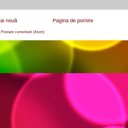
ai nouă
Pagina de pornire
:
Postare comentarii (Atom)