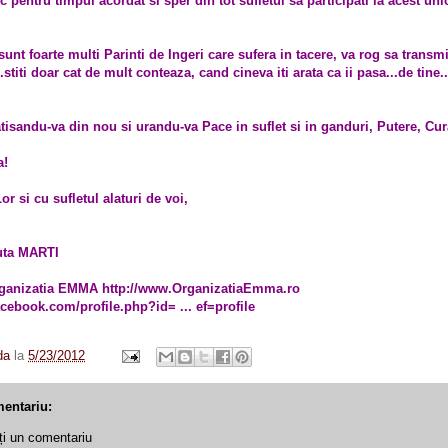
pentru timpul acordat si sper din tot sufletul sa participati la acest uni
sunt foarte multi Parinti de Ingeri care sufera in tacere, va rog sa transm
.stiti doar cat de mult conteaza, cand cineva iti arata ca ii pasa...de tine.
tisandu-va din nou si urandu-va Pace in suflet si in ganduri, Putere, Cura
a!
r si cu sufletul alaturi de voi,
uta MARTI
rganizatia EMMA http://www.OrganizatiaEmma.ro
acebook.com/profile.php?id= ... ef=profile
da
la
5/23/2012
entariu:
ți un comentariu