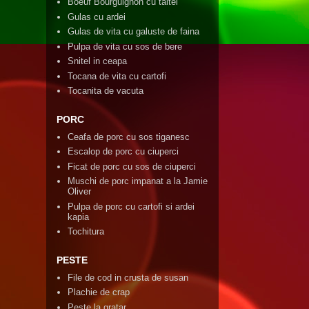
Boeuf Bourguignon cu taitei
Gulas cu ardei
Gulas de vita cu galuste de faina
Pulpa de vita cu sos de bere
Snitel in ceapa
Tocana de vita cu cartofi
Tocanita de vacuta
PORC
Ceafa de porc cu sos tiganesc
Escalop de porc cu ciuperci
Ficat de porc cu sos de ciuperci
Muschi de porc impanat a la Jamie
Oliver
Pulpa de porc cu cartofi si ardei
kapia
Tochitura
PESTE
File de cod in crusta de susan
Plachie de crap
Peste la gratar