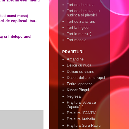
c si special eveniment!
Tort de duminica
Tort de duminica cu
budinca si piersici
iteti acest mesaj
..si de copilasul tau...
Tort de zahar ars
Tort la frigider
Tort la metru :)
j si Intelepciune!
Tort mozaic
PRAJITURI
Amandine
Delicii cu nuca
Deliciu cu visine
Desert delicios si rapid
Fetita japoneza
Kinder Pingui
Negresa
Prajitura "Alba ca
Zapada" 1
Prajitura "FANTA"
Prajitura Arabella
Prajitura Gura Raului