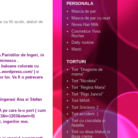
PERSONALA
Masca de par
Masca de par cu iaurt
 sa fiti acolo, alaturi de
Nivea Hair Milk
Cosmetice Yves
Rocher
Daily routine
Masti
 Parintilor de Ingeri, in
Eminescu .
TORTURI
a baloane colorate cu
Tort "Dragoste de
1.wordpress.com/ ) o
mama"
r lor. Va fi o petrecere
Tort "Nicoleta"
Tort "Regina Maria"
Tort "Rigo Jancsi"
 ingerasi Ana si Stefan
Tort MAIA
Tort Snickers 2
pe care le-o port ( cum
Tort accident :)
13&t=1203&start=0)
Tort cu ciocolata si
, ingerilor mei.
Nutella
Tort cu doua blaturi si
doua creme