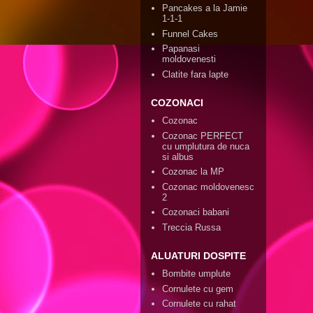
Pancakes a la Jamie
1-1-1
Funnel Cakes
Papanasi
moldovenesti
Clatite fara lapte
COZONACI
Cozonac
Cozonac PERFECT
cu umplutura de nuca
si albus
Cozonac la MP
Cozonac moldovenesc
2
Cozonaci babani
Treccia Russa
ALUATURI DOSPITE
Bombite umplute
Cornulete cu gem
Cornulete cu rahat