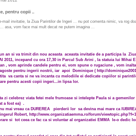
 mai 2012
, pentru copii ..
-mail invitatie, la Ziua Parintilor de Ingeri ... nu pot comenta nimic, va rog doar
 ... asa, vom face mai mult decat ne putem imagina ...
un an si va trimit din nou aceasta aceasta invitatie de a participa la Ziua
I 2011, incepand cu ora 17,30 in Parcul Sub Arini , la statuia lui Mihai 
e an , vom aprinde candele pentru ei, vom spune o rugaciune , vom inalt
agoste pentru ingerii nostrii, iar apoi Dominique ( http://dominique200
ita va canta si ne va incanta cu melodiile ei dedicate copiilor si parintilo
re pentru acesti copii ingeri...in lipsa lor.
 zi celebrez viata fetei mele frumoase si intelepte Paula si a gemenilor
t a fost ea) .
 nu mai vreau ca DUREREA pierderii lor sa devina mai mare ca IUBIREA 
ingerul Robert, http://www.organizatiaemma.ro/forum/viewtopic.php?f=
rare si tot ceea ce fac ca si voluntar al organizatiei EMMA le-o dedic lor