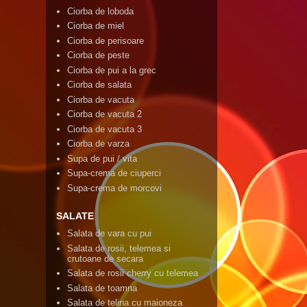
Ciorba de loboda
Ciorba de miel
Ciorba de perisoare
Ciorba de peste
Ciorba de pui a la grec
Ciorba de salata
Ciorba de vacuta
Ciorba de vacuta 2
Ciorba de vacuta 3
Ciorba de varza
Supa de pui / vita
Supa-crema de ciuperci
Supa-crema de morcovi
SALATE
Salata de vara cu pui
Salata de rosii, telemea si
crutoane de secara
Salata de rosii cherry cu telemea
Salata de toamna
Salata de telina cu maioneza