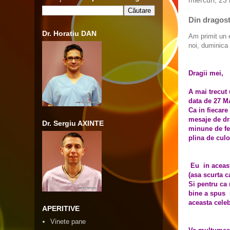
miercuri, 23
Din dragoste
Dr. Horatiu DAN
Am primit un e
noi, duminica
Dragii mei,
A mai trecut 
data de 27 MA
Ca in fiecar
mesaje de dr
Dr. Sergiu AXINTE
minune de fet
plina de culoa
Eu in aceasta
(asa scurta ca
Si pentru ca
bine a spus 
aceasta celeb
APERITIVE
Vinete pane